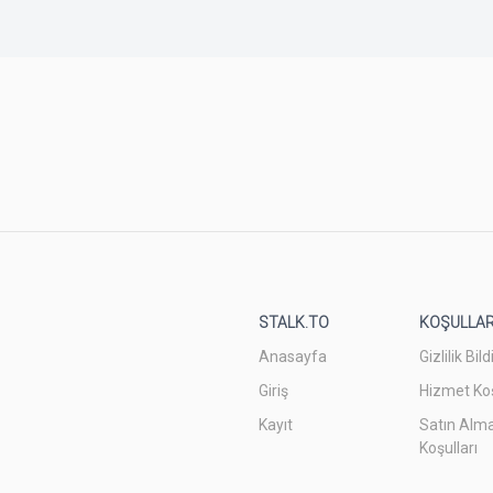
STALK.TO
KOŞULLA
Anasayfa
Gizlilik Bild
Giriş
Hizmet Koş
Kayıt
Satın Alm
Koşulları