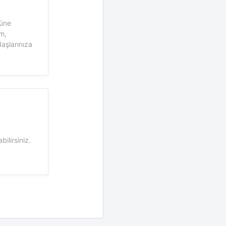
nüne
m,
aşlarınıza
bilirsiniz.