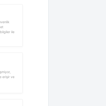
üvenlik
met
ilgiler ile
şmiyor,
 erişir ve