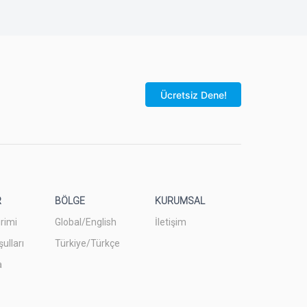
Ücretsiz Dene!
R
BÖLGE
KURUMSAL
irimi
Global/English
İletişim
ulları
Türkiye/Türkçe
a